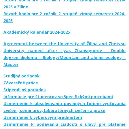
2025 v Žiline
Rozvrh hodín pre 2. ročník 2. stupeň, zimný semester 2024-
2025
Akademický kalendár 2024-2025
Agreement between the University of Žilina and Zhetysu
University named after Ilyas Zhansugurov - Double
degree diploma - Biology/Mountain and alpine ecology -
Master
Študijný poriadok
Záverečné práce
Štipendijný poriadok
Informacie pre študentov so špecifickými potrebami
Usmernenie k absolvovaniu povinných foriem vyučovania
cvičení, seminárov, laboratórnych cvičení a praxe
Usmernenie k výberovým predmetom
Usmernenie k podávaniu žiadostí o úľavy pre platenie