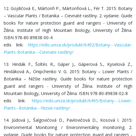
12. Gojdičová E., Mártonfi P., Mártonfiová L., Fér T. 2015: Botany
– Vascular Plants / Botanika – Cievnaté rastliny. 2. vydanie. Guide
books for nature protection guard and rangers - University of
Žilina. Institute of High Mountain Biology, University of Žilina.
ISBN 978-80-89838-00-4
edis link:
https://edis.uniza.sk/produkt/6492/Botany---Vascular-
Plants-Botanika---Cievnate-rastliny/
13. Hindák F., Šoltés R., Gáper J., Gáperová S., Kyselová Z.,
Hindáková A., Onipchenko V. G. 2015: Botany – Lower Plants /
Botanika – Nižšie rastliny. Guide books for nature protection
guard and rangers - University of Žilina. Institute of High
Mountain Biology, University of Žilina. ISBN 978-80-89838-02-8
edis link:
https://edis.uniza.sk/produkt/6495/Botany---Lower-
Plants--Botanika---Nizsie-rastliny/
14. Júdová J., Šalgovičová D., Pavlovičová D., Kosová I. 2015:
Environmental Monitoring / Environmentálny monitoring. 2.
vydanie. Guide books for nature protection guard and rangers -