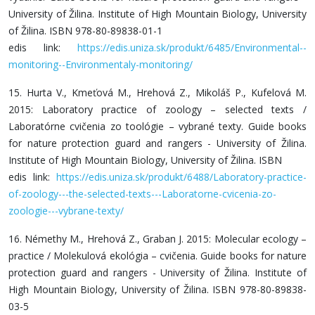
University of Žilina. Institute of High Mountain Biology, University
of Žilina. ISBN 978-80-89838-01-1
edis link:
https://edis.uniza.sk/produkt/6485/Environmental--
monitoring--Environmentaly-monitoring/
15. Hurta V., Kmeťová M., Hrehová Z., Mikoláš P., Kufelová M.
2015: Laboratory practice of zoology – selected texts /
Laboratórne cvičenia zo toológie – vybrané texty. Guide books
for nature protection guard and rangers - University of Žilina.
Institute of High Mountain Biology, University of Žilina. ISBN
edis link:
https://edis.uniza.sk/produkt/6488/Laboratory-practice-
of-zoology---the-selected-texts---Laboratorne-cvicenia-zo-
zoologie---vybrane-texty/
16. Némethy M., Hrehová Z., Graban J. 2015: Molecular ecology –
practice / Molekulová ekológia – cvičenia. Guide books for nature
protection guard and rangers - University of Žilina. Institute of
High Mountain Biology, University of Žilina. ISBN 978-80-89838-
03-5