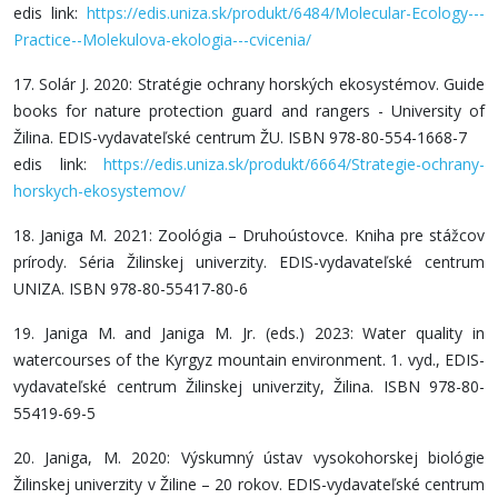
edis link:
https://edis.uniza.sk/produkt/6484/Molecular-Ecology---
Practice--Molekulova-ekologia---cvicenia/
17. Solár J. 2020: Stratégie ochrany horských ekosystémov. Guide
books for nature protection guard and rangers - University of
Žilina. EDIS-vydavateľské centrum ŽU. ISBN 978-80-554-1668-7
edis link:
https://edis.uniza.sk/produkt/6664/Strategie-ochrany-
horskych-ekosystemov/
18. Janiga M. 2021: Zoológia – Druhoústovce. Kniha pre stážcov
prírody. Séria Žilinskej univerzity. EDIS-vydavateľské centrum
UNIZA. ISBN 978-80-55417-80-6
19. Janiga M. and Janiga M. Jr. (eds.) 2023: Water quality in
watercourses of the Kyrgyz mountain environment. 1. vyd., EDIS-
vydavateľské centrum Žilinskej univerzity, Žilina. ISBN 978-80-
55419-69-5
20. Janiga, M. 2020: Výskumný ústav vysokohorskej biológie
Žilinskej univerzity v Žiline – 20 rokov. EDIS-vydavateľské centrum