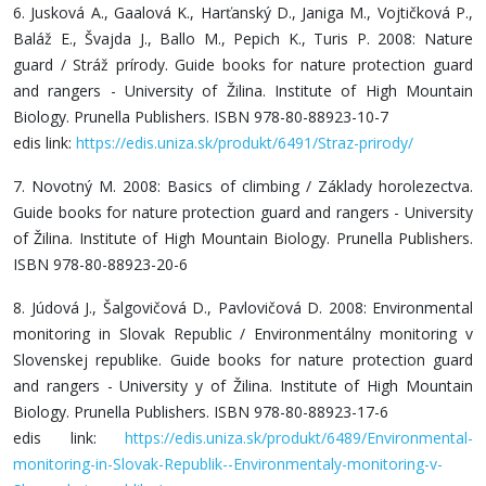
6. Jusková A., Gaalová K., Harťanský D., Janiga M., Vojtičková P.,
Baláž E., Švajda J., Ballo M., Pepich K., Turis P. 2008: Nature
guard / Stráž prírody. Guide books for nature protection guard
and rangers - University of Žilina. Institute of High Mountain
Biology. Prunella Publishers. ISBN 978-80-88923-10-7
edis link:
https://edis.uniza.sk/produkt/6491/Straz-prirody/
7. Novotný M. 2008: Basics of climbing / Základy horolezectva.
Guide books for nature protection guard and rangers - University
of Žilina. Institute of High Mountain Biology. Prunella Publishers.
ISBN 978-80-88923-20-6
8. Júdová J., Šalgovičová D., Pavlovičová D. 2008: Environmental
monitoring in Slovak Republic / Environmentálny monitoring v
Slovenskej republike. Guide books for nature protection guard
and rangers - University y of Žilina. Institute of High Mountain
Biology. Prunella Publishers. ISBN 978-80-88923-17-6
edis link:
https://edis.uniza.sk/produkt/6489/Environmental-
monitoring-in-Slovak-Republik--Environmentaly-monitoring-v-