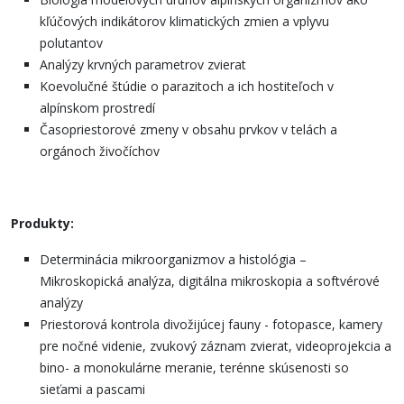
kľúčových indikátorov klimatických zmien a vplyvu
polutantov
Analýzy krvných parametrov zvierat
Koevolučné štúdie o parazitoch a ich hostiteľoch v
alpínskom prostredí
Časopriestorové zmeny v obsahu prvkov v telách a
orgánoch živočíchov
Produkty:
Determinácia mikroorganizmov a histológia –
Mikroskopická analýza, digitálna mikroskopia a softvérové
analýzy
Priestorová kontrola divožijúcej fauny - fotopasce, kamery
pre nočné videnie, zvukový záznam zvierat, videoprojekcia a
bino- a monokulárne meranie, terénne skúsenosti so
sieťami a pascami