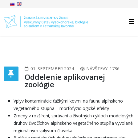
01. SEPTEMBER 2024
NÁVŠTEVY: 1736
Oddelenie aplikovanej
zoológie
Vplyv kontaminácie ťažkými kovmi na faunu alpínskeho
vegetačného stupňa – morfofyziologické efekty
Zmeny v rozšírení, správaní a životných cykloch modelových
druhov živočíchov alpínskeho vegetačného stupňa vyvolané
regionálnym vplyvom človeka
Biológia modelových druhov alpínskych organizmov ako